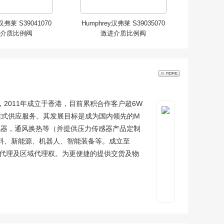
汉弗莱 S39041070
Humphrey汉弗莱 S39035070
介质比例阀
激进介质比例阀
2011年成立于香港，目前累积合作客户超6W
站式供应服务。其发展目标是成为国内领先的M
电器，通风换热等（并提供压力传感器产品定制
料、新能源、机器人、智能装备等。成立至
y汉弗莱 QE3VAI 快
Humphrey汉弗莱 QE2VAI 快
总代理及区域代理权。为更便捷的提供交货及物
速排气阀
速排气阀