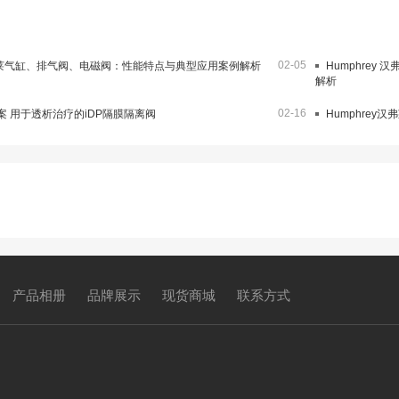
02-05
汉弗莱气缸、排气阀、电磁阀：性能特点与典型应用案例解析
Humphrey
解析
02-16
 用于透析治疗的iDP隔膜隔离阀
Humphrey
产品相册
品牌展示
现货商城
联系方式