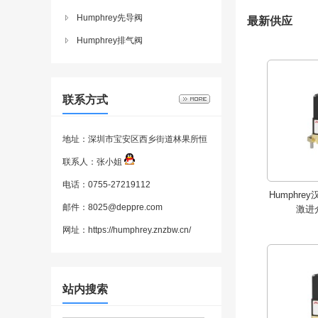
Humphrey先导阀
最新供应
Humphrey排气阀
Humphrey
激进
联系方式
地址：深圳市宝安区西乡街道林果所恒
明珠工业园C栋西侧201室
联系人：张小姐
电话：0755-27219112
Humphrey
邮件：8025@deppre.com
激进
网址：
https://humphrey.znzbw.cn/
Humphrey
激进
站内搜索