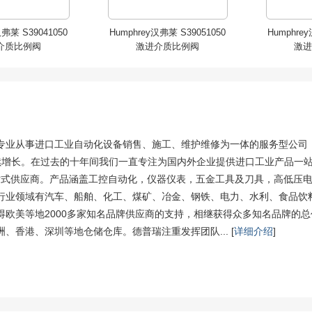
汉弗莱 S39041050
Humphrey汉弗莱 S39051050
Humphrey
介质比例阀
激进介质比例阀
激进
专业从事进口工业自动化设备销售、施工、维护维修为一体的服务型公司，
续增长。在过去的十年间我们一直专注为国内外企业提供进口工业产品一
站式供应商。产品涵盖工控自动化，仪器仪表，五金工具及刀具，高低压
行业领域有汽车、船舶、化工、煤矿、冶金、钢铁、电力、水利、食品饮
汉弗莱 S39031050
Humphrey汉弗莱 S39031070
Humphre
得欧美等地2000多家知名品牌供应商的支持，相继获得众多知名品牌的
介质比例阀
激进介质比例阀
、香港、深圳等地仓储仓库。德普瑞注重发挥团队... [
详细介绍
]